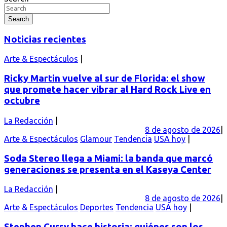
de
entradas
Search
Noticias recientes
Arte & Espectáculos
Ricky Martin vuelve al sur de Florida: el show
que promete hacer vibrar al Hard Rock Live en
octubre
La Redacción
8 de agosto de 2026
Arte & Espectáculos
Glamour
Tendencia
USA hoy
Soda Stereo llega a Miami: la banda que marcó
generaciones se presenta en el Kaseya Center
La Redacción
8 de agosto de 2026
Arte & Espectáculos
Deportes
Tendencia
USA hoy
Stephen Curry hace historia: quiénes son los