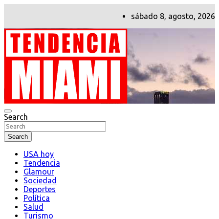
Skip
sábado 8, agosto, 2026
to
content
Search
Tendencia Miami
Search
USA hoy
Tendencia
Glamour
Sociedad
Deportes
Política
Salud
Turismo