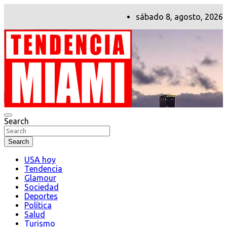
Skip
sábado 8, agosto, 2026
to
content
Search
Tendencia Miami
Search
USA hoy
Tendencia
Glamour
Sociedad
Deportes
Política
Salud
Turismo