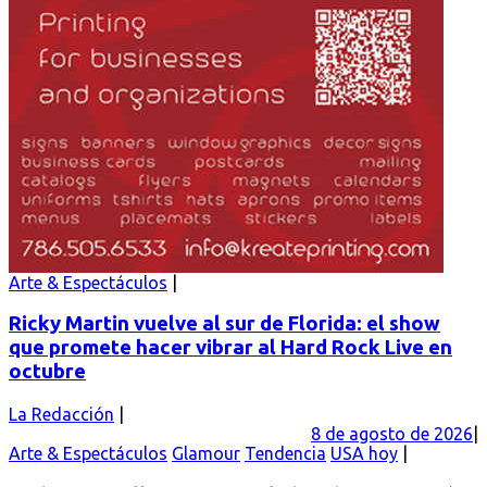
Arte & Espectáculos
Ricky Martin vuelve al sur de Florida: el show
que promete hacer vibrar al Hard Rock Live en
octubre
La Redacción
8 de agosto de 2026
Arte & Espectáculos
Glamour
Tendencia
USA hoy