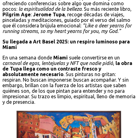
ofreciendo conferencias sobre algo que domina como
pocos:
la espiritualidad de la belleza
. Su más reciente libro,
Pilgrim Age
:
Jerome Tupa
, recoge décadas de viajes,
pinceladas y meditaciones, guiado por el verso del salmo
que él considera brújula emocional:
“Like a deer yearns for
running streams, so my heart yearns for you, my God.”
Su llegada a Art Basel 2025: un respiro luminoso para
Miami
En una semana donde
Miami
suele convertirse en un
carnaval de egos, lentejuelas y NFT que nadie pidió
,
la obra
de Tupa llega como un contraste fresco y
absolutamente necesario
. Sus pinturas no gritan:
respiran. No buscan imponerse: buscan acompañar. Y sin
embargo, brillan con la fuerza de los artistas que saben
quiénes son, de los que pintan para entender y no para
impresionar. Su trazo es limpio, espiritual, lleno de memoria
y de presencia.