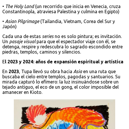
•
The Holy Land
(un recorrido que inicia en Venecia, cruza
Constantinopla, atraviesa Palestina y culmina en Egipto)
•
Asian Pilgrimage
(Tailandia, Vietnam, Corea del Sur y
Japón)
Cada una de estas
series
no es solo pintura; es invitación.
Un
pasaje visual
para que el espectador viaje con él, se
detenga, respire y redescubra lo sagrado escondido entre
piedras, templos, caminos y silencios.
E
l 2023 y 2024: años de expansión espiritual y artística
En
2023
, Tupa llevó su obra hacia
Asia
en una ruta que
buscaba el cielo entre templos, pagodas y santuarios. Su
mirada capturó lo efímero: la luz insinuándose sobre un
tejado antiguo, el eco de un gong, el color imposible del
amanecer en Kioto.