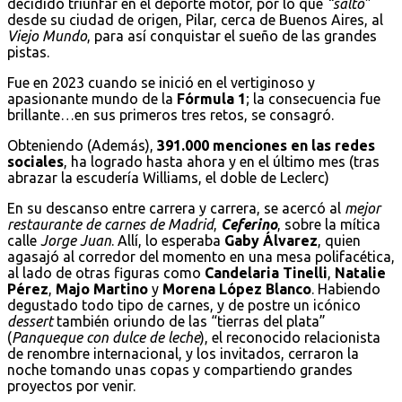
decidido triunfar en el deporte motor, por lo que
“saltó”
desde su ciudad de origen, Pilar, cerca de Buenos Aires, al
Viejo Mundo
, para así conquistar el sueño de las grandes
pistas.
Fue en 2023 cuando se inició en el vertiginoso y
apasionante mundo de la
Fórmula 1
; la consecuencia fue
brillante…en sus primeros tres retos, se consagró.
Obteniendo (Además),
391.000 menciones en las redes
sociales
, ha logrado hasta ahora y en el último mes (tras
abrazar la escudería Williams, el doble de Leclerc)
En su descanso entre carrera y carrera, se acercó al
mejor
restaurante de carnes de Madrid
,
Ceferino
, sobre la mítica
calle
Jorge Juan
. Allí, lo esperaba
Gaby Álvarez
, quien
agasajó al corredor del momento en una mesa polifacética,
al lado de otras figuras como
Candelaria Tinelli
,
Natalie
Pérez
,
Majo Martino
y
Morena López Blanco
. Habiendo
degustado todo tipo de carnes, y de postre un icónico
dessert
también oriundo de las “tierras del plata”
(
Panqueque con dulce de leche
), el reconocido relacionista
de renombre internacional, y los invitados, cerraron la
noche tomando unas copas y compartiendo grandes
proyectos por venir.