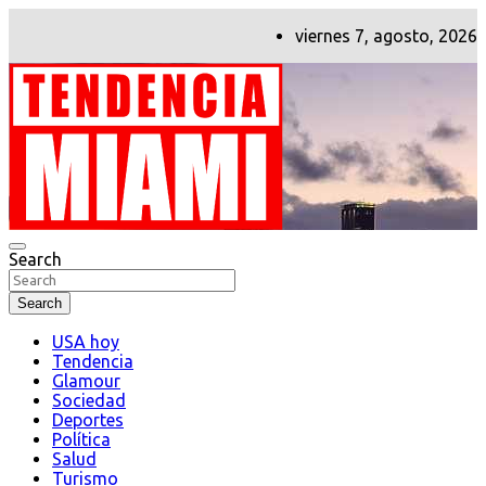
Skip
viernes 7, agosto, 2026
to
content
Search
Tendencia Miami
Search
USA hoy
Tendencia
Glamour
Sociedad
Deportes
Política
Salud
Turismo