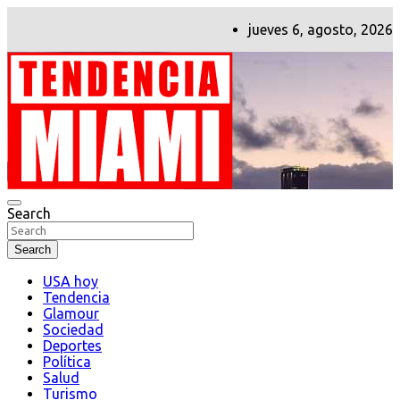
Skip
jueves 6, agosto, 2026
to
content
Search
Tendencia Miami
Search
USA hoy
Tendencia
Glamour
Sociedad
Deportes
Política
Salud
Turismo