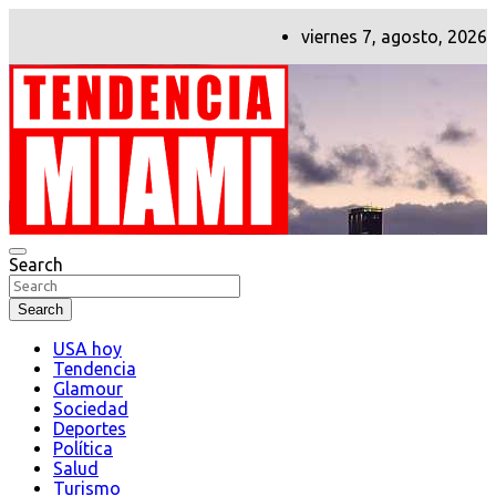
Skip
viernes 7, agosto, 2026
to
content
Search
Tendencia Miami
Search
USA hoy
Tendencia
Glamour
Sociedad
Deportes
Política
Salud
Turismo