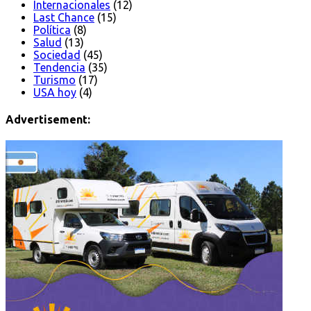
Internacionales
(12)
Last Chance
(15)
Política
(8)
Salud
(13)
Sociedad
(45)
Tendencia
(35)
Turismo
(17)
USA hoy
(4)
Advertisement: